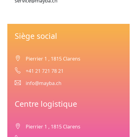
service@mayba.ch
Siège social
Pierrier 1
,
1815 Clarens
+41 21 721 78 21
info@mayba.ch
Centre logistique
Pierrier 1
,
1815 Clarens